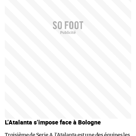
L’Atalanta s’impose face à Bologne
Troisième de Serie A, l’Atalanta est une des équipes les