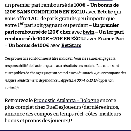
un premier pari remboursé de 100€ –
Un bonus de
120€ SANS CONDITION & EN EXCLU
avec
Betclic
qui
vous offre 120€ de paris gratuits peu importe que
er
votre 1
pari soit gagnant ou perdant –
Un premier
pari remboursé de 120€ chez
avec
bwin
–
Un 1er pari
remboursé de 100€ + 20€ EN EXCLU
avec
France Pari
–
Un bonus de 100€
avec
BetStars
Ces pronostics sont donnés à titre indicatif. Vous ne saurez engager la
responsabilité de l’auteur quant aux résultats des matchs. Les cotes sont
susceptibles de changer jusqu’au coup d’envoi du match. «
Jouer comporte des
risques : endettement, dépendance… Appelez le 09 74 75 13 13 (appel non
surtaxé)
»
Retrouvez le
Pronostic Atalanta – Bologne
encore
plus complet chez RueDesJoueurs (dernières infos,
annonce des compos en temps réel, côtes, meilleurs
bonus et pronos des joueurs) !