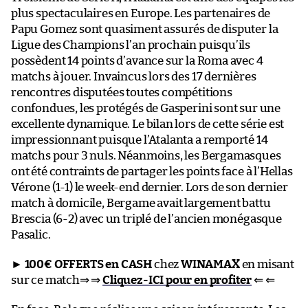
plus spectaculaires en Europe. Les partenaires de
Papu Gomez sont quasiment assurés de disputer la
Ligue des Champions l’an prochain puisqu’ils
possèdent 14 points d’avance sur la Roma avec 4
matchs à jouer. Invaincus lors des 17 dernières
rencontres disputées toutes compétitions
confondues, les protégés de Gasperini sont sur une
excellente dynamique. Le bilan lors de cette série est
impressionnant puisque l’Atalanta a remporté 14
matchs pour 3 nuls. Néanmoins, les Bergamasques
ont été contraints de partager les points face à l’Hellas
Vérone (1-1) le week-end dernier. Lors de son dernier
match à domicile, Bergame avait largement battu
Brescia (6-2) avec un triplé de l’ancien monégasque
Pasalic.
►
100€ OFFERTS en CASH
chez
WINAMAX
en misant
sur ce match⇒ ⇒
Cliquez-ICI pour en profiter
⇐ ⇐