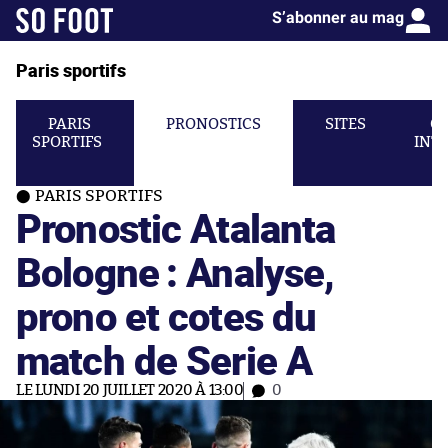
S’abonner au mag
Paris sportifs
PARIS
PRONOSTICS
SITES
C
SPORTIFS
INT
PARIS SPORTIFS
Pronostic Atalanta
Bologne : Analyse,
prono et cotes du
match de Serie A
LE LUNDI 20 JUILLET 2020 À 13:00
0