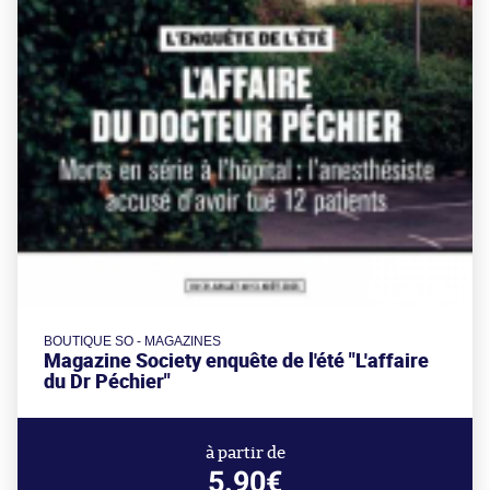
BOUTIQUE SO - MAGAZINES
Magazine Society enquête de l'été "L'affaire
du Dr Péchier"
à partir de
5.90€