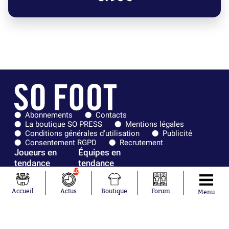
Abonnements
Contacts
La boutique SO PRESS
Mentions légales
Conditions générales d'utilisation
Publicité
Consentement RGPD
Recrutement
Joueurs en
Équipes en
tendance
tendance
10
Mohamed
Chelsea
Salah
Paris Saint-
Accueil
Actus
Boutique
Forum
Menu
Mykhailo
Germain
Mudryk
Bordeaux
Neymar
Olympique