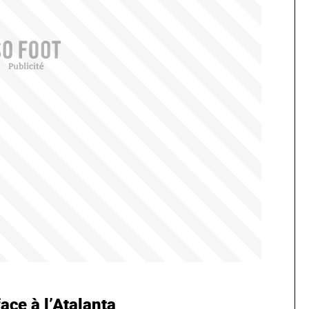
face à l’Atalanta