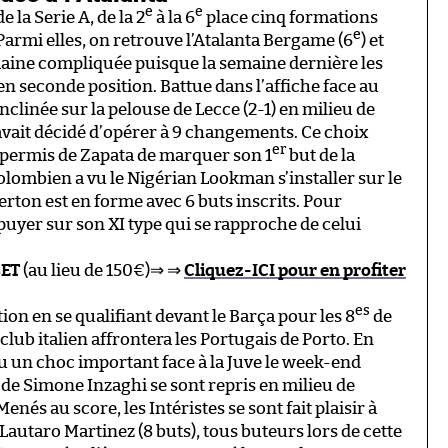
e
e
e la Serie A, de la 2
à la 6
place cinq formations
e
Parmi elles, on retrouve l’Atalanta Bergame (6
) et
emaine compliquée puisque la semaine dernière les
 seconde position. Battue dans l’affiche face au
inclinée sur la pelouse de Lecce (2-1) en milieu de
vait décidé d’opérer à 9 changements. Ce choix
er
 a permis de Zapata de marquer son 1
but de la
olombien a vu le Nigérian Lookman s’installer sur le
verton est en forme avec 6 buts inscrits. Pour
ppuyer sur son XI type qui se rapproche de celui
ET
(au lieu de 150€)⇒ ⇒
Cliquez-ICI pour en profiter
es
ation en se qualifiant devant le Barça pour les 8
de
club italien affrontera les Portugais de Porto. En
du un choc important face à la Juve le week-end
 de Simone Inzaghi se sont repris en milieu de
nés au score, les Intéristes se sont fait plaisir à
Lautaro Martinez (8 buts), tous buteurs lors de cette