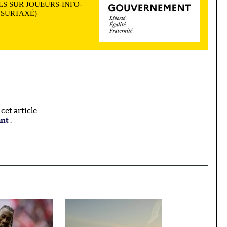
S SUR JOUEURS-INFO-
N SURTAXÉ)
et article.
ant
.