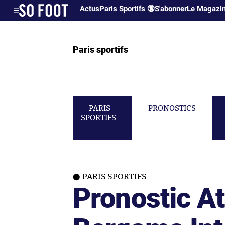
Actus
Paris Sportifs 🔞
S'abonner
Le Magazi
Paris sportifs
PARIS
PRONOSTICS
SPORTIFS
PARIS SPORTIFS
Pronostic At