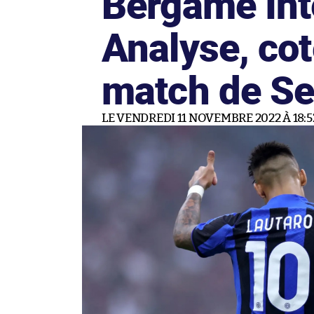
Bergame Inte
Analyse, cot
match de Se
LE VENDREDI 11 NOVEMBRE 2022 À 18:5