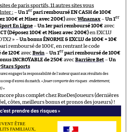
ites de paris sportifs, 11 autres sites vous
er
nter :
–
Un 1
pari remboursé EN CASH de 100€
er
z 100€ et Misez avec 200€)
avec
Winamax
–
Un 1
Sport En Ligne
–
Un 1er pari remboursé 100€
avec
CT (Déposez 100€ et Misez avec 200€)
en EXCLU
OTX2 » –
Un bonus ÉNORME & EXCLU de 100€ + 10€
ari remboursé de 100€, en rentrant le code
er
é de 120€
avec
Bwin
–
Un 1
pari remboursé de 100€
onus INCROYABLE de 250€
avec
Barrière Bet
–
Un
Stars Sports
aurez engager la responsabilité de l’auteur quant aux résultats des
au coup d’envoi du match. «
Jouer comporte des risques : endettement,
é)
»
ncore plus complet chez RueDesJoueurs (dernières
l, côtes, meilleurs bonus et pronos des joueurs) !
c’est prendre des risques »
UVENT ÊTRE
LITS FAMILIAUX,