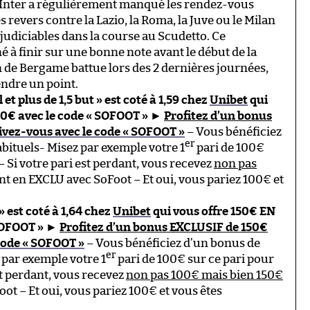
 l’Inter a régulièrement manqué les rendez-vous
 revers contre la Lazio, la Roma, la Juve ou le Milan
udiciables dans la course au Scudetto. Ce
é à finir sur une bonne note avant le début de la
de Bergame battue lors des 2 dernières journées,
ndre un point.
et plus de 1,5 but » est coté à 1,59 chez
Unibet
qui
00€ avec le code « SOFOOT »
►
Profitez d’un bonus
ivez-vous avec le code « SOFOOT »
– Vous bénéficiez
er
bituels- Misez par exemple votre 1
pari de 100€
– Si votre pari est perdant, vous recevez
non pas
en EXCLU avec SoFoot – Et oui, vous pariez 100€ et
 est coté à 1,64 chez
Unibet
qui vous offre 150€ EN
SOFOOT »
►
Profitez d’un bonus EXCLUSIF de 150€
code « SOFOOT »
– Vous bénéficiez d’un bonus de
er
 par exemple votre 1
pari de 100€ sur ce pari pour
st perdant, vous recevez
non pas 100€ mais bien 150€
 – Et oui, vous pariez 100€ et vous êtes