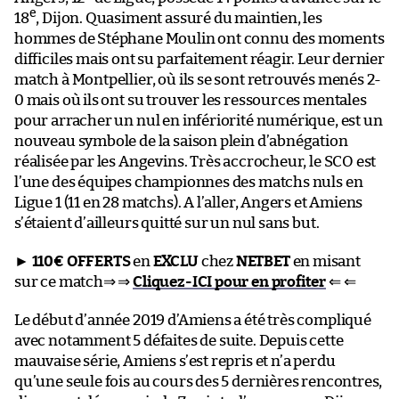
e
18
, Dijon. Quasiment assuré du maintien, les
hommes de Stéphane Moulin ont connu des moments
difficiles mais ont su parfaitement réagir. Leur dernier
match à Montpellier, où ils se sont retrouvés menés 2-
0 mais où ils ont su trouver les ressources mentales
pour arracher un nul en infériorité numérique, est un
nouveau symbole de la saison plein d’abnégation
réalisée par les Angevins. Très accrocheur, le SCO est
l’une des équipes championnes des matchs nuls en
Ligue 1 (11 en 28 matchs). A l’aller, Angers et Amiens
s’étaient d’ailleurs quitté sur un nul sans but.
►
110€ OFFERTS
en
EXCLU
chez
NETBET
en misant
sur ce match⇒ ⇒
Cliquez-ICI pour en profiter
⇐ ⇐
Le début d’année 2019 d’Amiens a été très compliqué
avec notamment 5 défaites de suite. Depuis cette
mauvaise série, Amiens s’est repris et n’a perdu
qu’une seule fois au cours des 5 dernières rencontres,