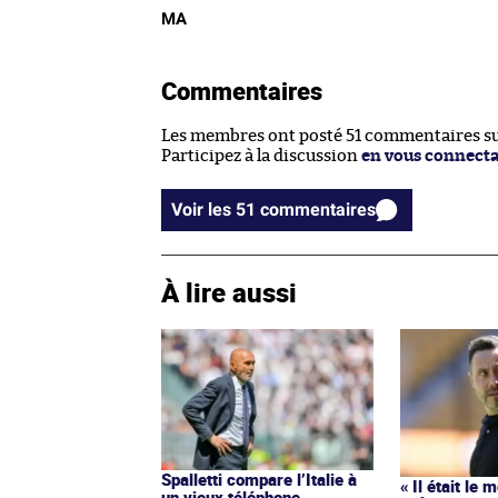
MA
Commentaires
Les membres ont posté 51 commentaires sur
Participez à la discussion
en vous connect
Voir les 51 commentaires
À lire aussi
Spalletti compare l’Italie à
« Il était le 
un vieux téléphone