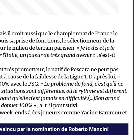
is il croit aussi que le championnat de France le
puis sa prise de fonctions, le sélectionneur de la
ur le milieu de terrain parisien. «
Je le dis et je le
 l’Italie, un joueur de très grand avenir
» , s’est-il
st très prometteur, le natif de Pescara ne peut pas
à cause de la faiblesse de la Ligue 1. D’après lui, «
100% avec le PSG. «
Le problème de fond, c’est qu’il ne
 situations sont différentes, où le rythme est différent.
haut qu’elle n’est jamais en difficulté.
(…)
Son grand
 à donner 100%
» , a-t-il poursuivi.
es week-ends à des joueurs comme Yacine Bammou et
nvaincu par la nomination de Roberto Mancini