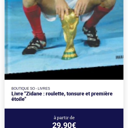
BOUTIQUE SO - LIVRES
Livre "Zidane : roulette, tonsure et première
étoile"
à partir de
29.90€