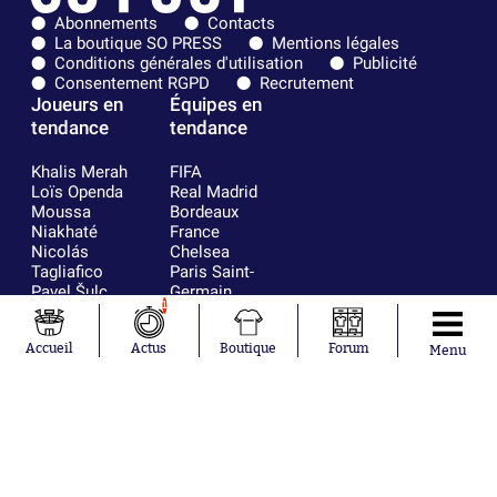
Abonnements
Contacts
La boutique SO PRESS
Mentions légales
Conditions générales d'utilisation
Publicité
Consentement RGPD
Recrutement
Joueurs en
Équipes en
tendance
tendance
Khalis Merah
FIFA
Loïs Openda
Real Madrid
Moussa
Bordeaux
Niakhaté
France
Nicolás
Chelsea
Tagliafico
Paris Saint-
Pavel Šulc
Germain
1
Gauthier Hein
Olympique
Lionel Messi
lyonnais
Gonzalo
AC Milan
Accueil
Actus
Boutique
Forum
Menu
García Torres
RC Strasbourg
Gio Reyna
RC Lens
Leandro
Paredes