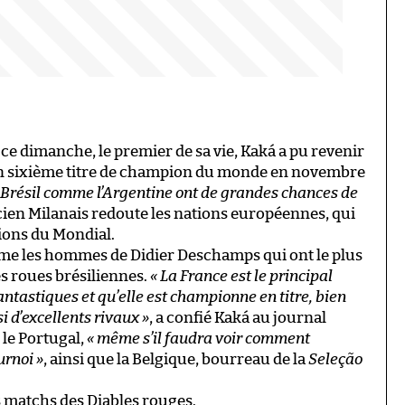
 ce dimanche, le premier de sa vie, Kaká a pu revenir
’un sixième titre de champion du monde en novembre
e Brésil comme l’Argentine ont de grandes chances de
ncien Milanais redoute les nations européennes, qui
ions du Mondial.
même les hommes de Didier Deschamps qui ont le plus
s roues brésiliennes.
« La France est le principal
antastiques et qu’elle est championne en titre, bien
i d’excellents rivaux »
, a confié Kaká au journal
 le Portugal,
« même s’il faudra voir comment
urnoi »
, ainsi que la Belgique, bourreau de la
Seleção
s matchs des Diables rouges.