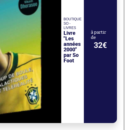
BOUTIQUE
SO -
LIVRES
Livre
à partir
"Les
de
années
32€
2000"
par So
Foot