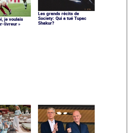
Les grands récits de
Society: Qui a tué Tupac
i, je voulais
Shakur?
r-livreur »