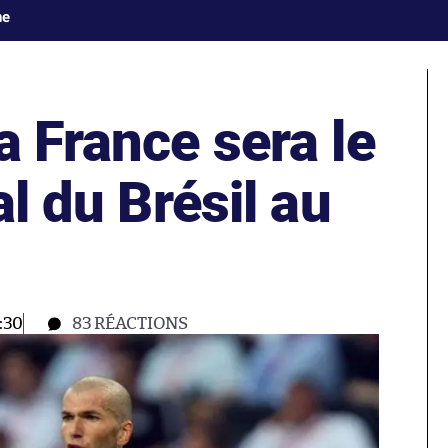
ne
a France sera le
al du Brésil au
:30
83
RÉACTIONS