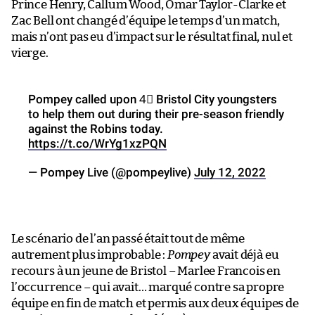
Prince Henry, Callum Wood, Omar Taylor-Clarke et
Zac Bell ont changé d’équipe le temps d’un match,
mais n’ont pas eu d’impact sur le résultat final, nul et
vierge.
Pompey called upon 4⃣ Bristol City youngsters
to help them out during their pre-season friendly
against the Robins today.
https://t.co/WrYg1xzPQN
— Pompey Live (@pompeylive)
July 12, 2022
Le scénario de l’an passé était tout de même
autrement plus improbable :
Pompey
avait déjà eu
recours à un jeune de Bristol – Marlee Francois en
l’occurrence – qui avait… marqué contre sa propre
équipe en fin de match et permis aux deux équipes de