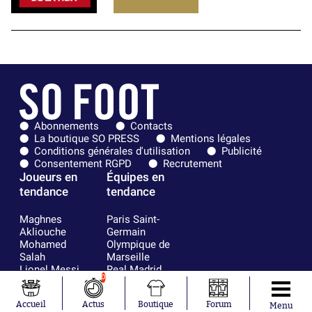
Abonnements
Contacts
La boutique SO PRESS
Mentions légales
Conditions générales d'utilisation
Publicité
Consentement RGPD
Recrutement
Joueurs en
Équipes en
tendance
tendance
Maghnes
Paris Saint-
Akliouche
Germain
Mohamed
Olympique de
Salah
Marseille
Lionel Messi
Real Madrid
0
Ferrán Torres
FIFA
Kilian Corredor
Olympique
Accueil
Actus
Boutique
Forum
Franco
lyonnais
Menu