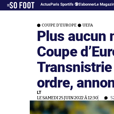
Actus
Paris Sportifs 🔞
S'abonner
Le Magazi
COUPE D'EUROPE
UEFA
Plus aucun 
Coupe d’Eur
Transnistrie
ordre, anno
LT
LE SAMEDI 25 JUIN 2022 À 12:30
5