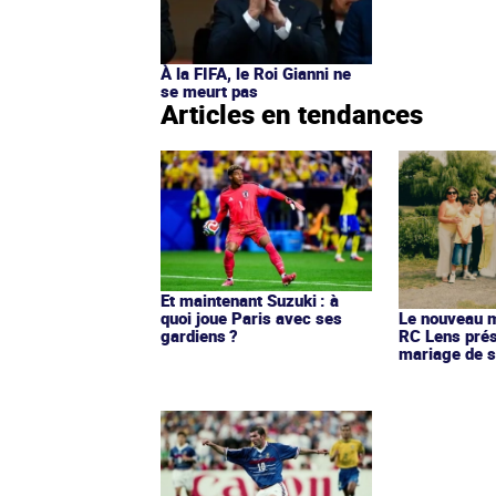
À la FIFA, le Roi Gianni ne
se meurt pas
Articles en tendances
Et maintenant Suzuki : à
quoi joue Paris avec ses
Le nouveau ma
gardiens ?
RC Lens prés
mariage de s