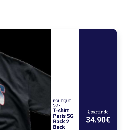
BOUTIQUE
SO -
T-shirt
à partir de
Paris SG
34.90€
Back 2
Back