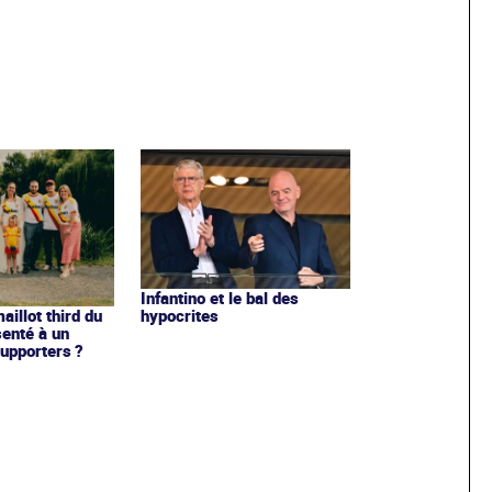
Infantino et le bal des
hypocrites
illot third du
enté à un
upporters ?