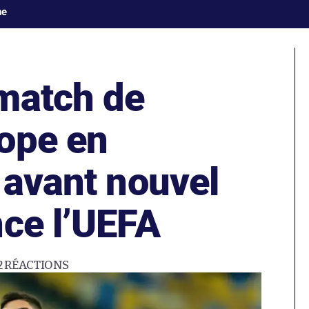
ne
match de
ope en
 avant nouvel
nce l’UEFA
2
RÉACTIONS