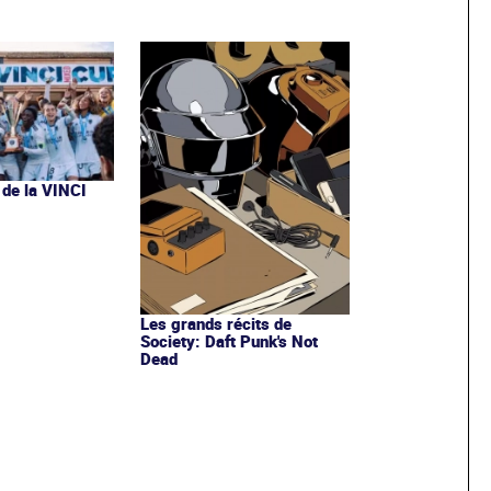
 de la VINCI
Les grands récits de
Society: Daft Punk's Not
Dead