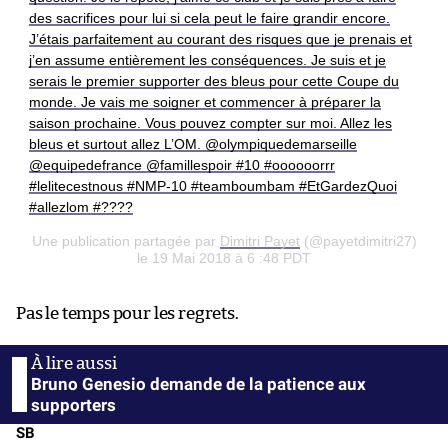
des sacrifices pour lui si cela peut le faire grandir encore.
J’étais parfaitement au courant des risques que je prenais et
j’en assume entièrement les conséquences. Je suis et je
serais le premier supporter des bleus pour cette Coupe du
monde. Je vais me soigner et commencer à préparer la
saison prochaine. Vous pouvez compter sur moi. Allez les
bleus et surtout allez L’OM. @olympiquedemarseille
@equipedefrance @famillespoir #10 #oooooorrr
#lelitecestnous #NMP-10 #teamboumbam #EtGardezQuoi
#allezlom #????
Une publication partagée par
Dimitri Payet
(@payetdimitri27)
le 19 Mai 2018 à 6 :48 PDT
Pas le temps pour les regrets.
Bruno Genesio demande de la patience aux
supporters
SB