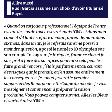
Rudi Garcia assume son choix d’avoir titularisé
Payet
«
Quand on est joueur professionnel, l’équipe de France
est au-dessus de tout c’est vrai, mais l’OM est dans mon
cœur et s’il faut le refaire demain, après-demain, dans
six mois, dans un an, je le referais sans me poser la
moindre question
, a posté le numéro 10 olympien sur
son compte Instagram.
Je le répète, j’aime ce club et je
suis prêt à faire des sacrifices pour lui si cela peut le
faire grandir encore. J’étais parfaitement au courant
des risques que je prenais, et j’en assume entièrement
les conséquences. Je suis et je serai le premier
supporter des Bleus pour cette Coupe du monde. Je vais
me soigner et commencer à préparer la saison
prochaine. Vous pouvez compter sur moi. Allez les Bleus
et surtout allez l’OM.
»