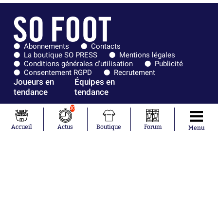
Abonnements
Contacts
La boutique SO PRESS
Mentions légales
Conditions générales d'utilisation
Publicité
Consentement RGPD
Recrutement
Joueurs en
Équipes en
tendance
tendance
10
Mohamed
Chelsea
Salah
Paris Saint-
Accueil
Actus
Boutique
Forum
Mykhailo
Germain
Menu
Mudryk
Bordeaux
Neymar
Olympique
Khalis Merah
lyonnais
Loïs Openda
FIFA
Moussa
Real Madrid
Niakhaté
RC Strasbourg
Nicolás
AC Milan
Tagliafico
France
Pavel Šulc
RC Lens
Josh Maja