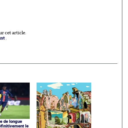
 cet article.
ant
.
le de longue
éfinitivement le