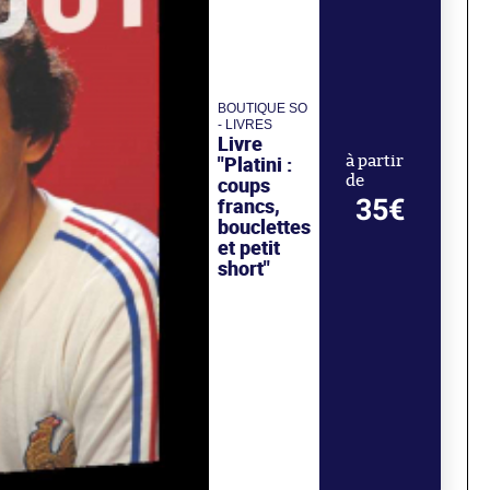
BOUTIQUE SO
- LIVRES
Livre
"Platini :
à partir
de
coups
35€
francs,
bouclettes
et petit
short"