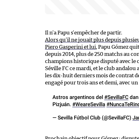
Il n’a Papu s’empêcher de partir.
Alors qu’il ne jouait plus depuis plusie
Piero Gasperini et lui
, Papu Gómez quitt
depuis 2014, plus de 250 matchs au com
champions historique disputé avec le c
Séville FC ce mardi, et le club andalou
les dix-huit derniers mois de contrat d
engagé pour trois ans et demi, avec un s
Astros argentinos del
#SevillaFC
dan 
Pizjuán.
#WeareSevilla
#NuncaTeRin
— Sevilla Fútbol Club (@SevillaFC)
Ja
Prochain objectif pour Gómez : disputer