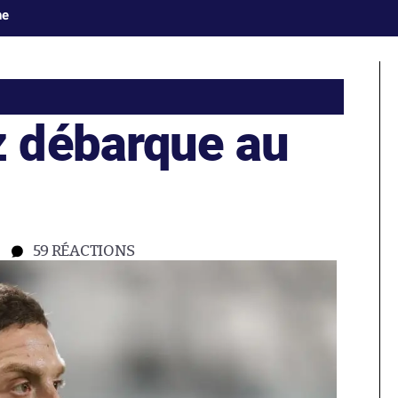
ne
 débarque au
59
RÉACTIONS