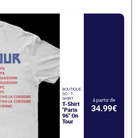
BOUTIQUE
SO - T-
SHIRT
à partir de
T-Shirt
34.99€
"Paris
96" On
Tour