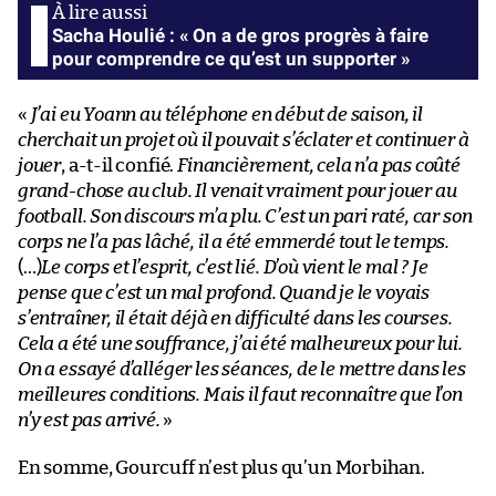
Sacha Houlié : « On a de gros progrès à faire
pour comprendre ce qu’est un supporter »
«
J’ai eu Yoann au téléphone en début de saison, il
cherchait un projet où il pouvait s’éclater et continuer à
jouer
, a-t-il confié.
Financièrement, cela n’a pas coûté
grand-chose au club. Il venait vraiment pour jouer au
football. Son discours m’a plu. C’est un pari raté, car son
corps ne l’a pas lâché, il a été emmerdé tout le temps.
(…)
Le corps et l’esprit, c’est lié. D’où vient le mal ? Je
pense que c’est un mal profond. Quand je le voyais
s’entraîner, il était déjà en difficulté dans les courses.
Cela a été une souffrance, j’ai été malheureux pour lui.
On a essayé d’alléger les séances, de le mettre dans les
meilleures conditions. Mais il faut reconnaître que l’on
n’y est pas arrivé.
»
En somme, Gourcuff n’est plus qu’un Morbihan.