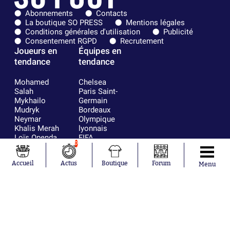
Abonnements
Contacts
La boutique SO PRESS
Mentions légales
Conditions générales d'utilisation
Publicité
Consentement RGPD
Recrutement
Joueurs en
Équipes en
tendance
tendance
Mohamed
Chelsea
Salah
Paris Saint-
Mykhailo
Germain
Mudryk
Bordeaux
Neymar
Olympique
Khalis Merah
lyonnais
Loïs Openda
FIFA
0
Moussa
Real Madrid
Niakhaté
RC Strasbourg
Accueil
Actus
Boutique
Forum
Nicolás
AC Milan
Menu
Tagliafico
France
Pavel Šulc
RC Lens
Josh Maja
Gauthier Hein