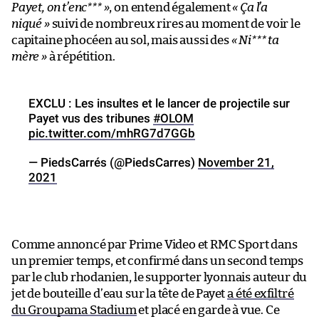
Payet, on t’enc*** »
, on entend également
« Ça l’a
niqué »
suivi de nombreux rires au moment de voir le
capitaine phocéen au sol, mais aussi des
« Ni*** ta
mère »
à répétition.
EXCLU : Les insultes et le lancer de projectile sur
Payet vus des tribunes
#OLOM
pic.twitter.com/mhRG7d7GGb
— PiedsCarrés (@PiedsCarres)
November 21,
2021
Comme annoncé par Prime Video et RMC Sport dans
un premier temps, et confirmé dans un second temps
par le club rhodanien, le supporter lyonnais auteur du
jet de bouteille d’eau sur la tête de Payet
a été exfiltré
du Groupama Stadium
et placé en garde à vue. Ce