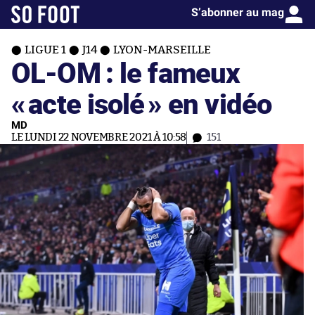
S’abonner au mag
LIGUE 1
J14
LYON-MARSEILLE
OL-OM : le fameux
«
acte isolé
» en vidéo
MD
LE LUNDI 22 NOVEMBRE 2021 À 10:58
151