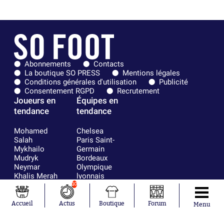
Abonnements
Contacts
La boutique SO PRESS
Mentions légales
Conditions générales d'utilisation
Publicité
Consentement RGPD
Recrutement
Joueurs en
Équipes en
tendance
tendance
Mohamed
Chelsea
Salah
Paris Saint-
Mykhailo
Germain
Mudryk
Bordeaux
Neymar
Olympique
Khalis Merah
lyonnais
Loïs Openda
FIFA
10
Moussa
Real Madrid
Niakhaté
RC Strasbourg
Accueil
Actus
Boutique
Forum
Menu
Nicolás
AC Milan
Tagliafico
France