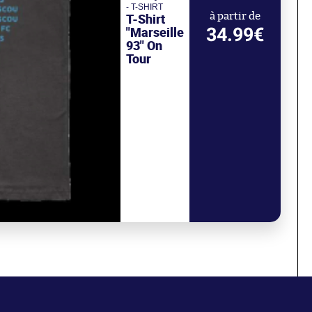
- T-SHIRT
T-Shirt
à partir de
34.99€
"Marseille
93" On
Tour