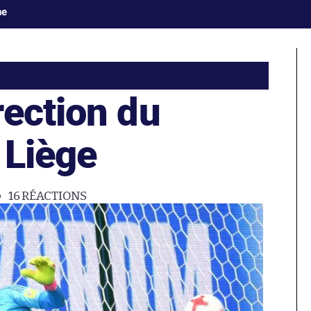
ne
rection du
 Liège
16
RÉACTIONS