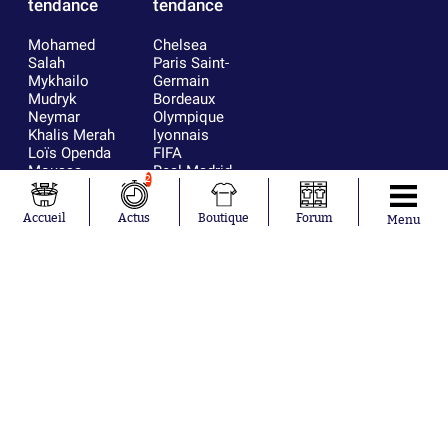
tendance
tendance
Mohamed
Chelsea
Salah
Paris Saint-
Mykhailo
Germain
Mudryk
Bordeaux
Neymar
Olympique
Khalis Merah
lyonnais
Loïs Openda
FIFA
Moussa
Real Madrid
2
Niakhaté
RC Strasbourg
Nicolás
AC Milan
Accueil
Actus
Boutique
Forum
Menu
Tagliafico
France
Pavel Šulc
RC Lens
Josh Maja
Gauthier Hein