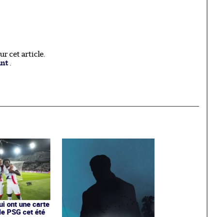
 cet article.
ant
.
ui ont une carte
le PSG cet été