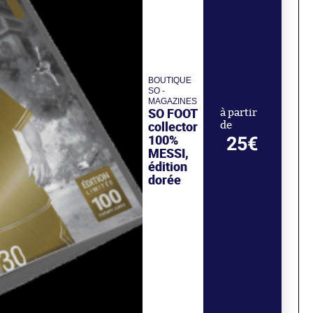
BOUTIQUE
SO -
MAGAZINES
SO FOOT
à partir
collector
de
100%
25€
MESSI,
édition
dorée