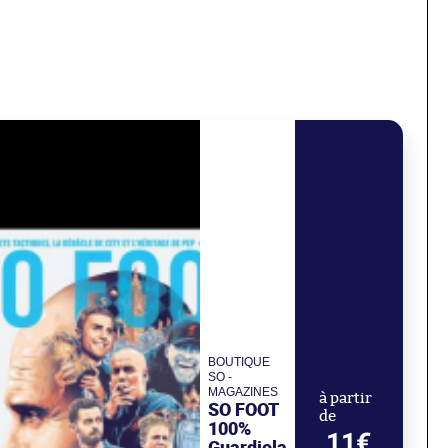
BOUTIQUE
SO -
MAGAZINES
à partir
SO FOOT
de
100%
11€
Guardiola