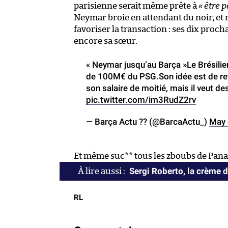
parisienne serait même prête à
« être 
Neymar broie en attendant du noir, et r
favoriser la transaction : ses dix proch
encore sa sœur.
« Neymar jusqu’au Barça »Le Brésilie
de 100M€ du PSG.Son idée est de reve
son salaire de moitié, mais il veut d
pic.twitter.com/im3RudZ2rv
— Barça Actu ?? (@BarcaActu_)
May 
Et même suc** tous les zboubs de Pan
Sergi Roberto, la crème 
RL