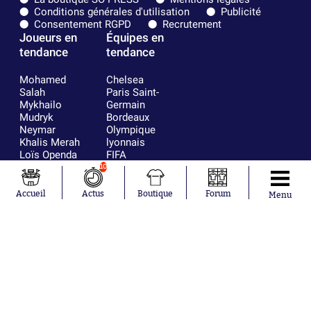
Conditions générales d'utilisation
Publicité
Consentement RGPD
Recrutement
Joueurs en
Équipes en
tendance
tendance
Mohamed
Chelsea
Salah
Paris Saint-
Mykhailo
Germain
Mudryk
Bordeaux
Neymar
Olympique
Khalis Merah
lyonnais
Loïs Openda
FIFA
Moussa
Real Madrid
10
Niakhaté
RC Strasbourg
Nicolás
AC Milan
Accueil
Actus
Boutique
Forum
Menu
Tagliafico
France
Pavel Šulc
RC Lens
Josh Maja
Gauthier Hein