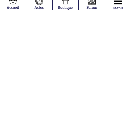
Moussa
Real Madrid
Accueil
Actus
Boutique
Forum
Menu
Niakhaté
RC Strasbourg
Nicolás
AC Milan
Tagliafico
France
Pavel Šulc
RC Lens
Josh Maja
Gauthier Hein