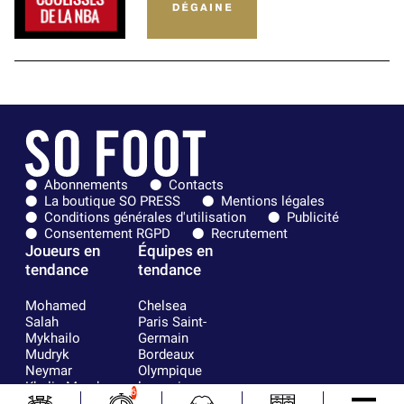
Abonnements
Contacts
La boutique SO PRESS
Mentions légales
Conditions générales d'utilisation
Publicité
Consentement RGPD
Recrutement
Joueurs en
Équipes en
tendance
tendance
Mohamed
Chelsea
Salah
Paris Saint-
Mykhailo
Germain
Mudryk
Bordeaux
Neymar
Olympique
Khalis Merah
lyonnais
6
Loïs Openda
FIFA