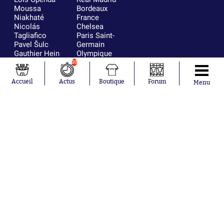
Moussa
Bordeaux
Niakhaté
France
Nicolás
Chelsea
Tagliafico
Paris Saint-
Pavel Šulc
Germain
Gauthier Hein
Olympique
Lionel Messi
lyonnais
10
Gonzalo
AC Milan
García Torres
RC Strasbourg
Accueil
Actus
Boutique
Forum
Menu
Gio Reyna
RC Lens
Leandro
Paredes