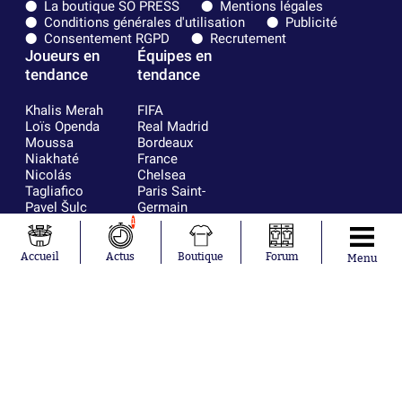
La boutique SO PRESS
Mentions légales
Conditions générales d'utilisation
Publicité
Consentement RGPD
Recrutement
Joueurs en
Équipes en
tendance
tendance
Khalis Merah
FIFA
Loïs Openda
Real Madrid
Moussa
Bordeaux
Niakhaté
France
Nicolás
Chelsea
Tagliafico
Paris Saint-
Pavel Šulc
Germain
Gauthier Hein
Olympique
1
Lionel Messi
lyonnais
Gonzalo
AC Milan
Accueil
Actus
Boutique
Forum
Menu
García Torres
RC Strasbourg
Gio Reyna
RC Lens
Leandro
Paredes