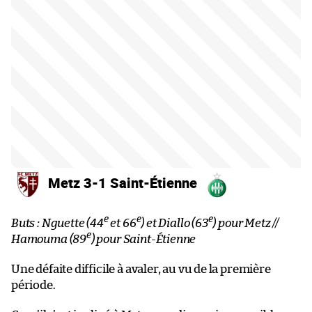
Metz 3-1 Saint-Étienne
e
e
e
Buts : Nguette (44
et 66
) et Diallo (63
) pour Metz //
e
Hamouma (89
) pour Saint-Étienne
Une défaite difficile à avaler, au vu de la première
période.