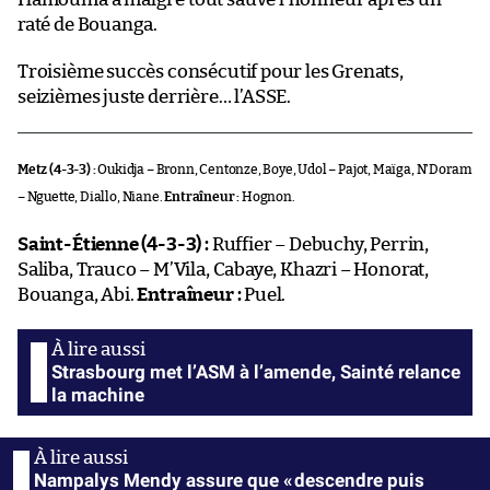
raté de Bouanga.
Troisième succès consécutif pour les Grenats,
seizièmes juste derrière… l’ASSE.
Metz (4-3-3) :
Oukidja – Bronn, Centonze, Boye, Udol – Pajot, Maïga, N’Doram
– Nguette, Diallo, Niane.
Entraîneur :
Hognon.
Saint-Étienne (4-3-3) :
Ruffier – Debuchy, Perrin,
Saliba, Trauco – M’Vila, Cabaye, Khazri – Honorat,
Bouanga, Abi.
Entraîneur :
Puel.
Strasbourg met l’ASM à l’amende, Sainté relance
la machine
Nampalys Mendy assure que « descendre puis