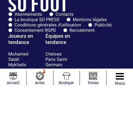
Abonnements
Contacts
La boutique SO PRESS
Mentions légales
Conditions générales d'utilisation
Publicité
Consentement RGPD
Recrutement
Joueurs en
Équipes en
tendance
tendance
Mohamed
Chelsea
Salah
Paris Saint-
Mykhailo
Germain
Mudryk
Bordeaux
4
Neymar
Olympique
Khalis Merah
lyonnais
Accueil
Actus
Boutique
Forum
Menu
Loïs Openda
FIFA
Moussa
Real Madrid
Niakhaté
RC Strasbourg
Nicolás
AC Milan
Tagliafico
France
Pavel Šulc
RC Lens
Josh Maja
Gauthier Hein