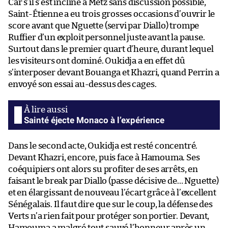
Car s’il s’est incliné à Metz sans discussion possible,
Saint-Étienne a eu trois grosses occasions d’ouvrir le
score avant que Nguette (servi par Diallo) trompe
Ruffier d’un exploit personnel juste avant la pause.
Surtout dans le premier quart d’heure, durant lequel
les visiteurs ont dominé. Oukidja a en effet dû
s’interposer devant Bouanga et Khazri, quand Perrin a
envoyé son essai au-dessus des cages.
Sainté éjecte Monaco à l’expérience
Dans le second acte, Oukidja est resté concentré.
Devant Khazri, encore, puis face à Hamouma. Ses
coéquipiers ont alors su profiter de ses arrêts, en
faisant le break par Diallo (passe décisive de… Nguette)
et en élargissant de nouveau l’écart grâce à l’excellent
Sénégalais. Il faut dire que sur le coup, la défense des
Verts n’a rien fait pour protéger son portier. Devant,
Hamouma a malgré tout sauvé l’honneur après un