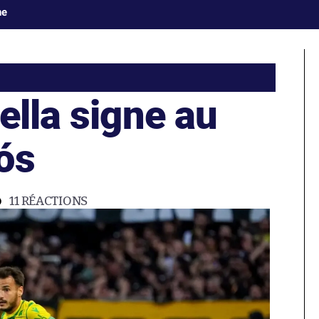
ne
ella signe au
ós
11
RÉACTIONS