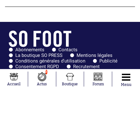
Abonnements
Contacts
La boutique SO PRESS
Mentions légales
Conditions générales d'utilisation
Publicité
Consentement RGPD
Recrutement
Joueurs en
Équipes en
3
tendance
tendance
Accueil
Actus
Boutique
Forum
Menu
Mohamed
Chelsea
Salah
Paris Saint-
Mykhailo
Germain
Mudryk
Bordeaux
Neymar
Olympique
Khalis Merah
lyonnais
Loïs Openda
FIFA
Moussa
Real Madrid
Niakhaté
RC Strasbourg