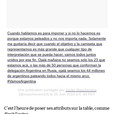
Cuando hablamos es para imponer y si no lo hacemos es
porque estamos peleados y no nos importa nada. Solamente
me gustaría decir que cuando el objetivo y la camiseta que
representamos es más grande que cualquier tipo de
interpretación que se pueda hacer, vamos todos juntos
unidos por ese fin. Ojalá mañana no seamos solo los 23 que
estamos acá, o las más de 50 personas que conforman la
delegación Argentina en Rusia, ojalá seamos los 44 millones
de argentinos pateando todos hacia el mismo arco.
#VamosArgentina
Une publication partagée par
Javier Mascherano
(@mascherano14) le 25 Juin 2018 à 6 :40 PDT
C’est l’heure de poser ses attributs sur la table, comme