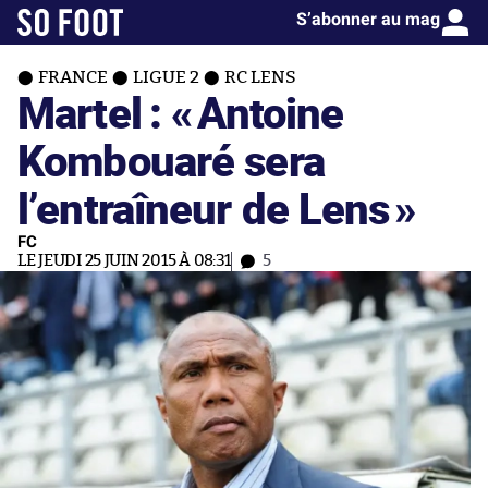
S’abonner au mag
FRANCE
LIGUE 2
RC LENS
Martel : «
Antoine
Kombouaré sera
l’entraîneur de Lens
»
FC
LE JEUDI 25 JUIN 2015 À 08:31
5