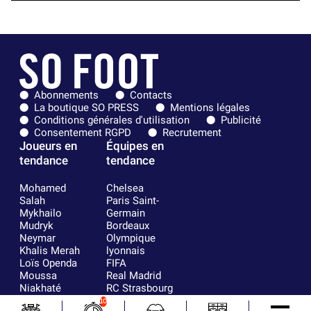
Abonnements
Contacts
La boutique SO PRESS
Mentions légales
Conditions générales d'utilisation
Publicité
Consentement RGPD
Recrutement
Joueurs en
Équipes en
tendance
tendance
Mohamed
Chelsea
Salah
Paris Saint-
Mykhailo
Germain
Mudryk
Bordeaux
Neymar
Olympique
Khalis Merah
lyonnais
Loïs Openda
FIFA
Moussa
Real Madrid
Niakhaté
RC Strasbourg
Nicolás
AC Milan
10