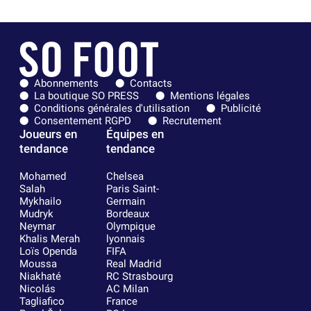
Abonnements
Contacts
La boutique SO PRESS
Mentions légales
Conditions générales d'utilisation
Publicité
Consentement RGPD
Recrutement
Joueurs en
Équipes en
tendance
tendance
Mohamed
Chelsea
Salah
Paris Saint-
Mykhailo
Germain
Mudryk
Bordeaux
Neymar
Olympique
Khalis Merah
lyonnais
Loïs Openda
FIFA
Moussa
Real Madrid
Niakhaté
RC Strasbourg
Nicolás
AC Milan
Tagliafico
France