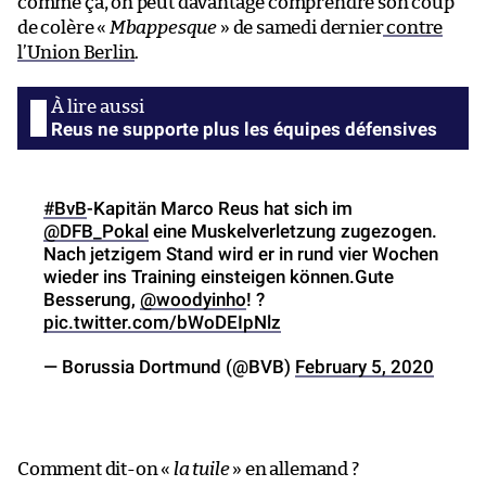
comme ça, on peut davantage comprendre son coup
de colère «
Mbappesque
» de samedi dernier
contre
l’Union Berlin
.
Reus ne supporte plus les équipes défensives
#BvB
-Kapitän Marco Reus hat sich im
@DFB_Pokal
eine Muskelverletzung zugezogen.
Nach jetzigem Stand wird er in rund vier Wochen
wieder ins Training einsteigen können.Gute
Besserung,
@woodyinho
! ?
pic.twitter.com/bWoDEIpNlz
— Borussia Dortmund (@BVB)
February 5, 2020
Comment dit-on «
la tuile
» en allemand ?