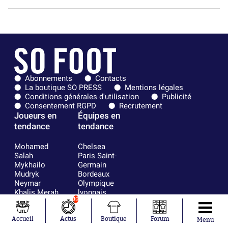
Abonnements
Contacts
La boutique SO PRESS
Mentions légales
Conditions générales d'utilisation
Publicité
Consentement RGPD
Recrutement
Joueurs en
Équipes en
tendance
tendance
Mohamed
Chelsea
Salah
Paris Saint-
Mykhailo
Germain
Mudryk
Bordeaux
Neymar
Olympique
Khalis Merah
lyonnais
10
Loïs Openda
FIFA
Moussa
Real Madrid
Niakhaté
RC Strasbourg
Accueil
Actus
Boutique
Forum
Menu