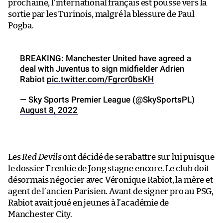
prochaine, l’international français est poussé vers la
sortie par les Turinois, malgré la blessure de Paul
Pogba.
BREAKING: Manchester United have agreed a
deal with Juventus to sign midfielder Adrien
Rabiot
pic.twitter.com/Fgrcr0bsKH
— Sky Sports Premier League (@SkySportsPL)
August 8, 2022
Les
Red Devils
ont décidé de se rabattre sur lui puisque
le dossier Frenkie de Jong stagne encore. Le club doit
désormais négocier avec Véronique Rabiot, la mère et
agent de l’ancien Parisien. Avant de signer pro au PSG,
Rabiot avait joué en jeunes à l’académie de
Manchester City.