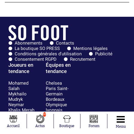
Abonnements
Contacts
La boutique SO PRESS
Mentions légales
Conditions générales d'utilisation
Publicité
Consentement RGPD
Recrutement
Joueurs en
Équipes en
tendance
tendance
Mohamed
Chelsea
Salah
Paris Saint-
Mykhailo
Germain
Mudryk
Bordeaux
Neymar
Olympique
Khalis Merah
lyonnais
Loïs Openda
FIFA
10
Moussa
Real Madrid
Niakhaté
RC Strasbourg
Accueil
Actus
Boutique
Forum
Menu
Nicolás
AC Milan