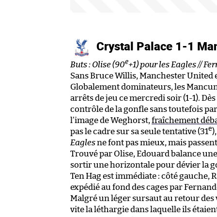
Crystal Palace 1-1 Ma
e
Buts : Olise (90
+1) pour les Eagles // F
Sans Bruce Willis, Manchester United e
Globalement dominateurs, les Mancunie
arrêts de jeu ce mercredi soir (1-1). Dè
contrôle de la gonfle sans toutefois par
l’image de Weghorst,
fraîchement déba
e
pas le cadre sur sa seule tentative (31
)
Eagles
ne font pas mieux, mais passent
Trouvé par Olise, Edouard balance une p
sortir une horizontale pour dévier la g
Ten Hag est immédiate : côté gauche, 
expédié au fond des cages par Fernand
Malgré un léger sursaut au retour des v
vite la léthargie dans laquelle ils éta