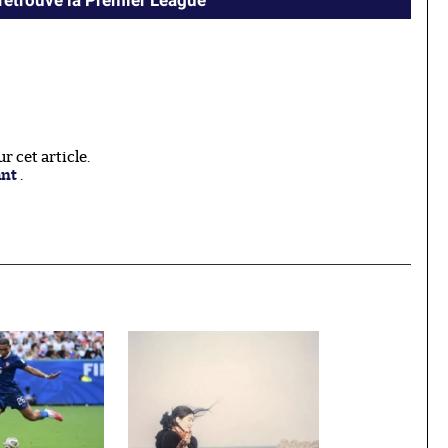
retrouve la Premier League
 cet article.
ant
.