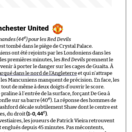
nchester United
e
ernandes (44
) pour les Red Devils
st tombé dans le piège de Crystal Palace.
ns ont été rejoints par les Londoniens dans les
s les premières minutes, les
Red Devils
prennent le
venir à porter le danger sur les cages de Guaita. À
rqué dans le nord de l’Angleterre
et qui n’attrape
, les Mancuniens manquent de précision. En face, les
 tout de même à deux doigts d’ouvrir le score.
raline à l’entrée de la surface, forçant De Gea à
e
onfle sur sa barre (40
). La réponse des hommes de
Rashford décale subtilement Shaw dont le centre est
e
es, du droit
(1-0, 44
)
.
estiaires, les joueurs de Patrick Vieira retrouvent
ient englués depuis 45 minutes. Pas mécontents,