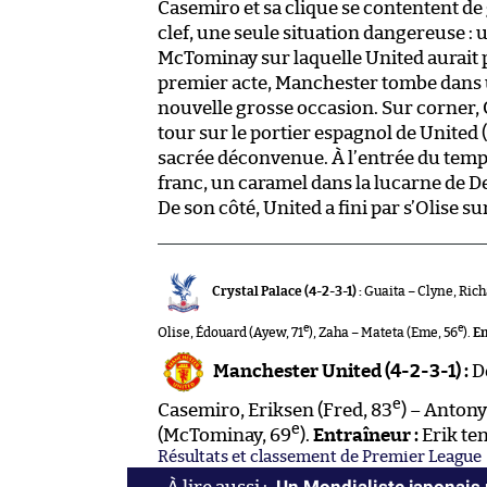
Casemiro et sa clique se contentent de
clef, une seule situation dangereuse : 
McTominay sur laquelle United aurait p
premier acte, Manchester tombe dans u
nouvelle grosse occasion. Sur corner,
tour sur le portier espagnol de United 
sacrée déconvenue. À l’entrée du temp
franc, un caramel dans la lucarne de 
De son côté, United a fini par s’Olise s
Crystal Palace (4-2-3-1) :
Guaita – Clyne, Rich
e
e
Olise, Édouard (Ayew, 71
), Zaha – Mateta (Eme, 56
).
En
Manchester United (4-2-3-1) :
De
e
Casemiro, Eriksen (Fred, 83
) – Anton
e
(McTominay, 69
).
Entraîneur :
Erik te
Résultats et classement de Premier League