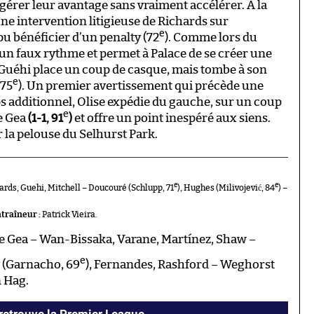
 gérer leur avantage sans vraiment accélérer. À la
une intervention litigieuse de Richards sur
e
u bénéficier d’un penalty (72
). Comme lors du
n faux rythme et permet à Palace de se créer une
 Guéhi place un coup de casque, mais tombe à son
e
(75
). Un premier avertissement qui précède une
s additionnel, Olise expédie du gauche, sur un coup
e
De Gea
(1-1, 91
)
et offre un point inespéré aux siens.
ur la pelouse du Selhurst Park.
e
e
ards, Guehi, Mitchell – Doucouré (Schlupp, 71
), Hughes (Milivojević, 84
) –
traîneur :
Patrick Vieira.
 Gea – Wan-Bissaka, Varane, Martínez, Shaw –
e
y (Garnacho, 69
), Fernandes, Rashford – Weghorst
n Hag.