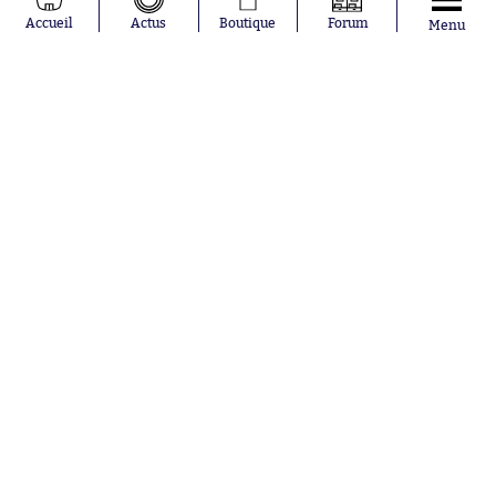
Moussa
Real Madrid
Accueil
Actus
Boutique
Forum
Menu
Niakhaté
RC Strasbourg
Nicolás
AC Milan
Tagliafico
France
Pavel Šulc
RC Lens
Josh Maja
Gauthier Hein