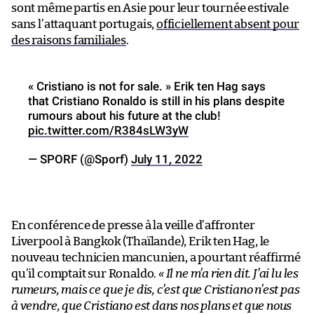
sont même partis en Asie pour leur tournée estivale
sans l’attaquant portugais,
officiellement absent pour
des raisons familiales
.
« Cristiano is not for sale. » Erik ten Hag says
that Cristiano Ronaldo is still in his plans despite
rumours about his future at the club!
pic.twitter.com/R384sLW3yW
— SPORF (@Sporf)
July 11, 2022
En conférence de presse à la veille d’affronter
Liverpool à Bangkok (Thaïlande), Erik ten Hag, le
nouveau technicien mancunien, a pourtant réaffirmé
qu’il comptait sur Ronaldo.
« Il ne m’a rien dit. J’ai lu les
rumeurs, mais ce que je dis, c’est que Cristiano n’est pas
à vendre, que Cristiano est dans nos plans et que nous