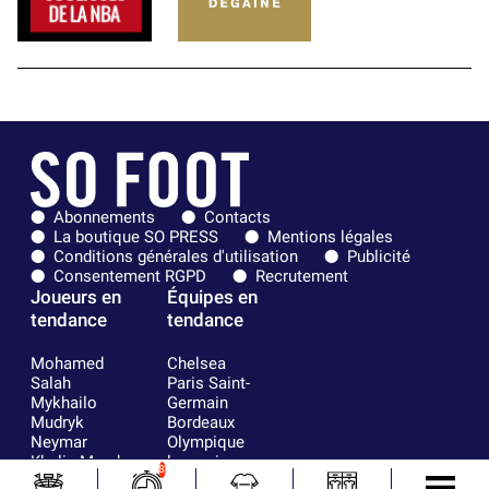
Abonnements
Contacts
La boutique SO PRESS
Mentions légales
Conditions générales d'utilisation
Publicité
Consentement RGPD
Recrutement
Joueurs en
Équipes en
tendance
tendance
Mohamed
Chelsea
Salah
Paris Saint-
Mykhailo
Germain
Mudryk
Bordeaux
Neymar
Olympique
Khalis Merah
lyonnais
8
Loïs Openda
FIFA