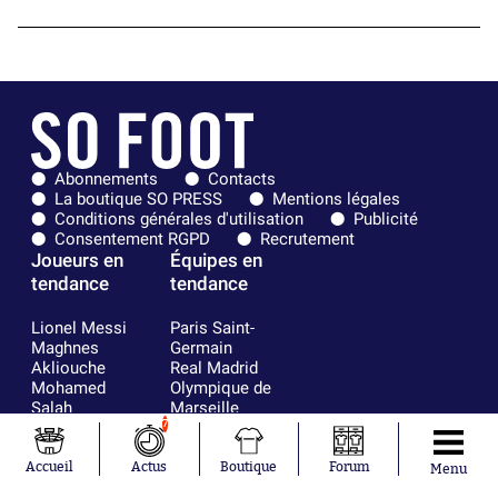
Abonnements
Contacts
La boutique SO PRESS
Mentions légales
Conditions générales d'utilisation
Publicité
Consentement RGPD
Recrutement
Joueurs en
Équipes en
tendance
tendance
Lionel Messi
Paris Saint-
Maghnes
Germain
Akliouche
Real Madrid
Mohamed
Olympique de
Salah
Marseille
7
Neymar
FIFA
Julián Álvarez
FC Barcelone
Ferrán Torres
Argentine
Accueil
Actus
Boutique
Forum
Menu
Kilian Corredor
Olympique