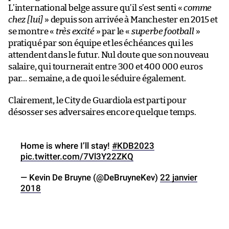
L’international belge assure qu’il s’est senti «
comme
chez [lui]
» depuis son arrivée à Manchester en 2015 et
se montre «
très excité
» par le «
superbe football
»
pratiqué par son équipe et les échéances qui les
attendent dans le futur. Nul doute que son nouveau
salaire, qui tournerait entre 300 et 400 000 euros
par… semaine, a de quoi le séduire également.
Clairement, le City de Guardiola est parti pour
désosser ses adversaires encore quelque temps.
Home is where I’ll stay!
#KDB2023
pic.twitter.com/7Vl3Y22ZKQ
— Kevin De Bruyne (@DeBruyneKev)
22 janvier
2018