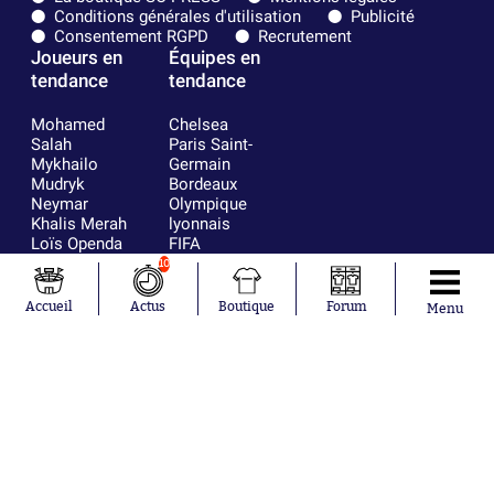
Conditions générales d'utilisation
Publicité
Consentement RGPD
Recrutement
Joueurs en
Équipes en
tendance
tendance
Mohamed
Chelsea
Salah
Paris Saint-
Mykhailo
Germain
Mudryk
Bordeaux
Neymar
Olympique
Khalis Merah
lyonnais
Loïs Openda
FIFA
Moussa
Real Madrid
10
Niakhaté
RC Strasbourg
Nicolás
AC Milan
Accueil
Actus
Boutique
Forum
Menu
Tagliafico
France
Pavel Šulc
RC Lens
Josh Maja
Gauthier Hein