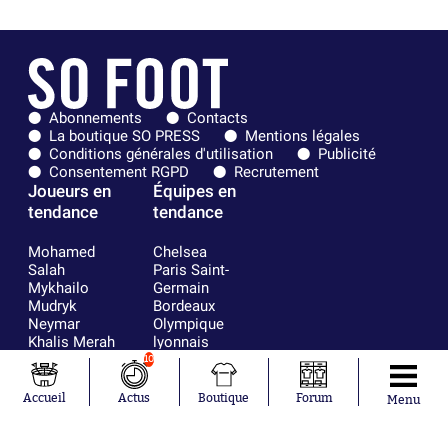
Abonnements
Contacts
La boutique SO PRESS
Mentions légales
Conditions générales d'utilisation
Publicité
Consentement RGPD
Recrutement
Joueurs en
Équipes en
tendance
tendance
Mohamed
Chelsea
Salah
Paris Saint-
Mykhailo
Germain
Mudryk
Bordeaux
Neymar
Olympique
Khalis Merah
lyonnais
Loïs Openda
FIFA
10
Moussa
Real Madrid
Niakhaté
RC Strasbourg
Accueil
Actus
Boutique
Forum
Menu
Nicolás
AC Milan
Tagliafico
France