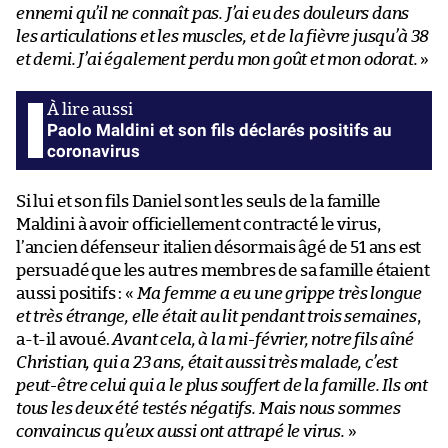
ennemi qu’il ne connaît pas. J’ai eu des douleurs dans
les articulations et les muscles, et de la fièvre jusqu’à 38
et demi. J’ai également perdu mon goût et mon odorat.
»
Paolo Maldini et son fils déclarés positifs au
coronavirus
Si lui et son fils Daniel sont les seuls de la famille
Maldini à avoir officiellement contracté le virus,
l’ancien défenseur italien désormais âgé de 51 ans est
persuadé que les autres membres de sa famille étaient
aussi positifs : «
Ma femme a eu une grippe très longue
et très étrange, elle était au lit pendant trois semaines
,
a-t-il avoué.
Avant cela, à la mi-février, notre fils aîné
Christian, qui a 23 ans, était aussi très malade, c’est
peut-être celui qui a le plus souffert de la famille. Ils ont
tous les deux été testés négatifs. Mais nous sommes
convaincus qu’eux aussi ont attrapé le virus.
»