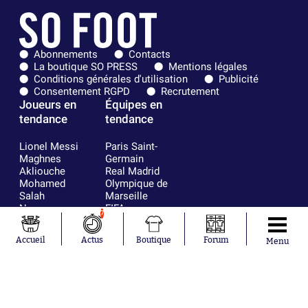
Abonnements
Contacts
La boutique SO PRESS
Mentions légales
Conditions générales d'utilisation
Publicité
Consentement RGPD
Recrutement
Joueurs en
Équipes en
tendance
tendance
Lionel Messi
Paris Saint-
Maghnes
Germain
Akliouche
Real Madrid
Mohamed
Olympique de
Salah
Marseille
Neymar
FIFA
7
Julián Álvarez
FC Barcelone
Ferrán Torres
Argentine
Accueil
Actus
Boutique
Forum
Menu
Kilian Corredor
Olympique
Franco
lyonnais
Mastantuono
AS Monaco
Orel Mangala
RC Strasbourg
Rio Mavuba
Trabzonspor