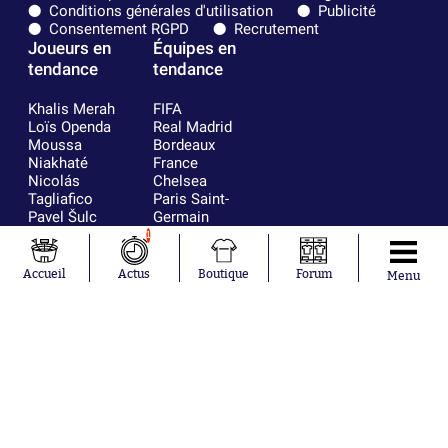
Conditions générales d'utilisation
Publicité
Consentement RGPD
Recrutement
Joueurs en
Équipes en
tendance
tendance
Khalis Merah
FIFA
Loïs Openda
Real Madrid
Moussa
Bordeaux
Niakhaté
France
Nicolás
Chelsea
Tagliafico
Paris Saint-
Pavel Šulc
Germain
Gauthier Hein
Olympique
1
Lionel Messi
lyonnais
Gonzalo
AC Milan
Accueil
Actus
Boutique
Forum
Menu
García Torres
RC Strasbourg
Gio Reyna
RC Lens
Leandro
Paredes