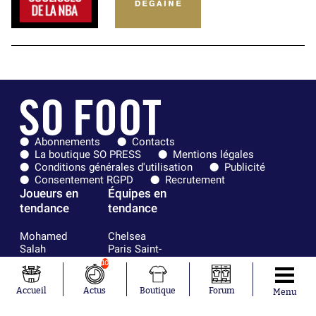
Abonnements
Contacts
La boutique SO PRESS
Mentions légales
Conditions générales d'utilisation
Publicité
Consentement RGPD
Recrutement
Joueurs en
Équipes en
tendance
tendance
Mohamed
Chelsea
Salah
Paris Saint-
Mykhailo
Germain
10
Mudryk
Bordeaux
Neymar
Olympique
Accueil
Actus
Boutique
Forum
Menu
Khalis Merah
lyonnais
Loïs Openda
FIFA