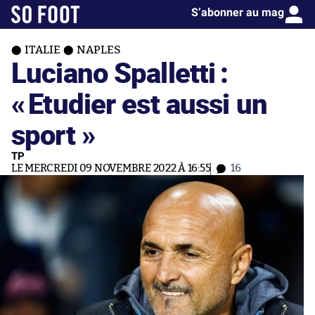
S’abonner au mag
ITALIE
NAPLES
Luciano Spalletti :
«
Etudier est aussi un
sport »
TP
LE MERCREDI 09 NOVEMBRE 2022 À 16:55
16