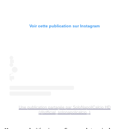
Voir cette publication sur Instagram
Une publication partagée par SoloNapoliCalcio HD
(@official_solonapolicalcio_)