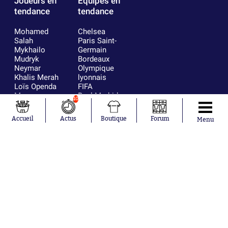
Joueurs en
Équipes en
tendance
tendance
Mohamed
Chelsea
Salah
Paris Saint-
Mykhailo
Germain
Mudryk
Bordeaux
Neymar
Olympique
Khalis Merah
lyonnais
Loïs Openda
FIFA
Moussa
Real Madrid
10
Niakhaté
RC Strasbourg
Nicolás
AC Milan
Accueil
Actus
Boutique
Forum
Menu
Tagliafico
France
Pavel Šulc
RC Lens
Josh Maja
Gauthier Hein