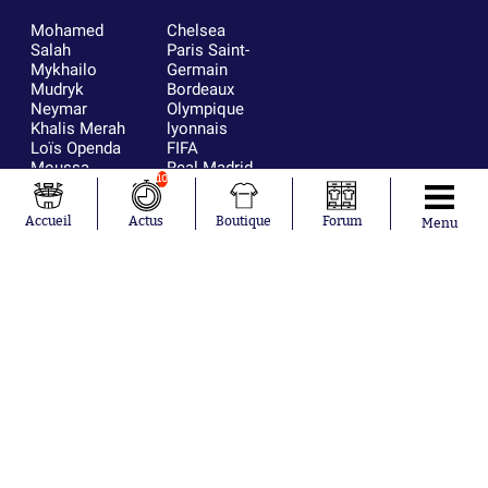
Mohamed
Chelsea
Salah
Paris Saint-
Mykhailo
Germain
Mudryk
Bordeaux
Neymar
Olympique
Khalis Merah
lyonnais
Loïs Openda
FIFA
Moussa
Real Madrid
10
Niakhaté
RC Strasbourg
Nicolás
AC Milan
Accueil
Actus
Boutique
Forum
Tagliafico
France
Menu
Pavel Šulc
RC Lens
Josh Maja
Gauthier Hein