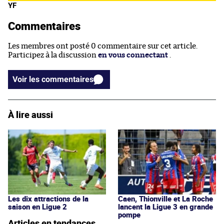
YF
Commentaires
Les membres ont posté 0 commentaire sur cet article.
Participez à la discussion
en vous connectant
.
Voir les commentaires
À lire aussi
Les dix attractions de la
Caen, Thionville et La Roche
saison en Ligue 2
lancent la Ligue 3 en grande
pompe
Articles en tendances