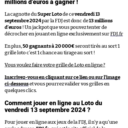
millions d’euros à gagner !
La cagnotte du
Super Loto
de ce
vendredi 13
septembre 2024
par la FDJ est donc de
13 millions
d’euros
! Un jackpot que vous pouvez tenter de
décrocher en jouant en ligne exclusivement sur
FDJ.fr
En plus,
50 gagnants à 20 000€
seront tirés au sort 1
grille loto c’est 1 chance au tirage au sort !
Vous voulez faire votre grille de Loto en ligne ?
Inscrivez-vous en cliquant sur ce lien ou sur l’image
ci-dessous
et vous pourrez valider vos grilles en
quelques clics.
Comment jouer en ligne au Loto du
vendredi 13 septembre 2024 ?
Pour jouer en ligne aux jeux de la FDJ, il n’y a qu’une