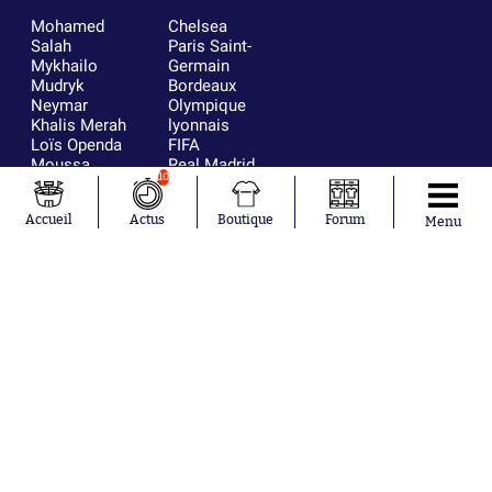
Mohamed
Chelsea
Salah
Paris Saint-
Mykhailo
Germain
Mudryk
Bordeaux
Neymar
Olympique
Khalis Merah
lyonnais
Loïs Openda
FIFA
Moussa
Real Madrid
10
Niakhaté
RC Strasbourg
Nicolás
AC Milan
Accueil
Actus
Boutique
Forum
Tagliafico
France
Menu
Pavel Šulc
RC Lens
Josh Maja
Gauthier Hein