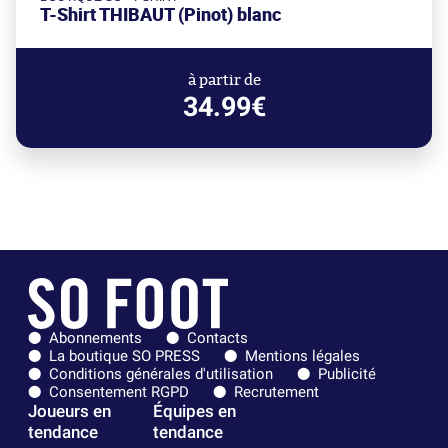
T-Shirt THIBAUT (Pinot) blanc
à partir de
34.99€
Abonnements
Contacts
La boutique SO PRESS
Mentions légales
Conditions générales d'utilisation
Publicité
Consentement RGPD
Recrutement
Joueurs en
Équipes en
tendance
tendance