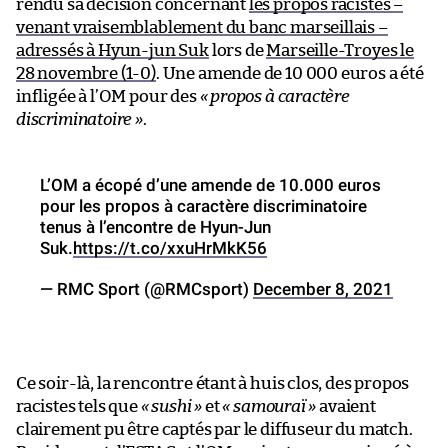
rendu sa décision concernant
les propos racistes –
venant vraisemblablement du banc marseillais –
adressés à Hyun-jun Suk
lors de
Marseille-Troyes le
28 novembre (1-0)
. Une amende de 10 000 euros a été
infligée à l’OM pour des
« propos à caractère
discriminatoire »
.
L’OM a écopé d’une amende de 10.000 euros
pour les propos à caractère discriminatoire
tenus à l’encontre de Hyun-Jun
Suk.
https://t.co/xxuHrMkK56
— RMC Sport (@RMCsport)
December 8, 2021
Ce soir-là, la rencontre étant à huis clos, des propos
racistes tels que
« sushi »
et
« samouraï »
avaient
clairement pu être captés par le diffuseur du match.