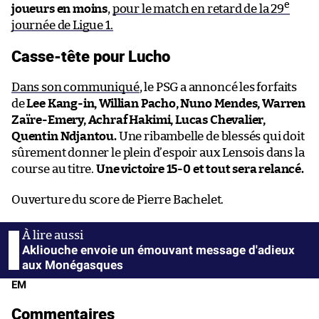
e
joueurs en moins
,
pour le match en retard de la 29
journée de Ligue 1.
Casse-tête pour Lucho
Dans son communiqué
, le PSG a annoncé les forfaits
de
Lee Kang-in, Willian Pacho, Nuno Mendes, Warren
Zaïre-Emery, Achraf Hakimi, Lucas Chevalier,
Quentin Ndjantou.
Une ribambelle de blessés qui doit
sûrement donner le plein d’espoir aux Lensois dans la
course au titre.
Une victoire 15-0 et tout sera relancé.
Ouverture du score de Pierre Bachelet.
Akliouche envoie un émouvant message d'adieux
aux Monégasques
EM
Commentaires