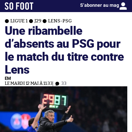
S’abonner au mag
LIGUE 1
J29
LENS-PSG
Une ribambelle
d’absents au PSG pour
le match du titre contre
Lens
EM
LE MARDI 12 MAI À 11:33
33