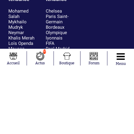
Mohamed
Chelsea
Salah
Paris Saint-
Mykhailo
Germain
Mudryk
Bordeaux
Neymar
Olympique
Khalis Merah
lyonnais
Loïs Openda
FIFA
Moussa
Real Madrid
10
Niakhaté
RC Strasbourg
Nicolás
AC Milan
Accueil
Actus
Boutique
Forum
Menu
Tagliafico
France
Pavel Šulc
RC Lens
Josh Maja
Gauthier Hein