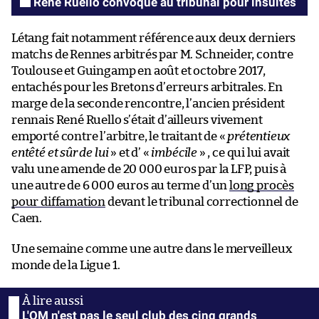
René Ruello convoqué au tribunal pour insultes
Létang fait notamment référence aux deux derniers
matchs de Rennes arbitrés par M. Schneider, contre
Toulouse et Guingamp en août et octobre 2017,
entachés pour les Bretons d’erreurs arbitrales. En
marge de la seconde rencontre, l’ancien président
rennais René Ruello s’était d’ailleurs vivement
emporté contre l’arbitre, le traitant de «
prétentieux
entêté et sûr de lui
» et d’ «
imbécile
» , ce qui lui avait
valu une amende de 20 000 euros par la LFP, puis à
une autre de 6 000 euros au terme d’un
long procès
pour diffamation
devant le tribunal correctionnel de
Caen.
Une semaine comme une autre dans le merveilleux
monde de la Ligue 1.
L'OM n'est pas le seul club des cinq grands