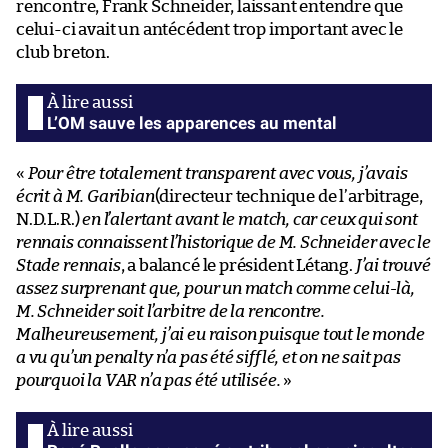
rencontre, Frank Schneider, laissant entendre que
celui-ci avait un antécédent trop important avec le
club breton.
L’OM sauve les apparences au mental
«
Pour être totalement transparent avec vous, j’avais
écrit à M. Garibian
(directeur technique de l’arbitrage,
N.D.L.R.)
en l’alertant avant le match, car ceux qui sont
rennais connaissent l’historique de M. Schneider avec le
Stade rennais
, a balancé le président Létang.
J’ai trouvé
assez surprenant que, pour un match comme celui-là,
M. Schneider soit l’arbitre de la rencontre.
Malheureusement, j’ai eu raison puisque tout le monde
a vu qu’un penalty n’a pas été sifflé, et on ne sait pas
pourquoi la VAR n’a pas été utilisée.
»