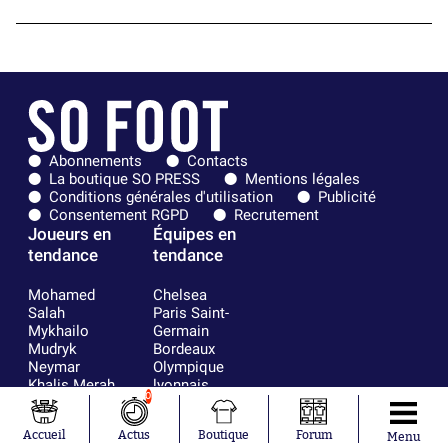
Abonnements
Contacts
La boutique SO PRESS
Mentions légales
Conditions générales d'utilisation
Publicité
Consentement RGPD
Recrutement
Joueurs en
Équipes en
tendance
tendance
Mohamed
Chelsea
Salah
Paris Saint-
Mykhailo
Germain
Mudryk
Bordeaux
Neymar
Olympique
Khalis Merah
lyonnais
0
Loïs Openda
FIFA
Moussa
Real Madrid
Accueil
Actus
Boutique
Forum
Niakhaté
RC Strasbourg
Menu