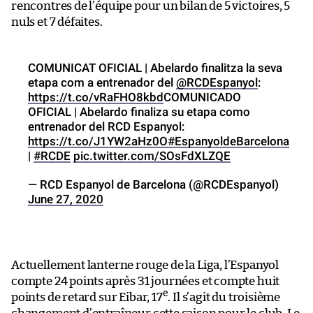
rencontres de l’équipe pour un bilan de 5 victoires, 5
nuls et 7 défaites.
COMUNICAT OFICIAL | Abelardo finalitza la seva
etapa com a entrenador del
@RCDEspanyol
:
https://t.co/vRaFHO8kbd
COMUNICADO
OFICIAL | Abelardo finaliza su etapa como
entrenador del RCD Espanyol:
https://t.co/J1YW2aHz0O
#EspanyoldeBarcelona
|
#RCDE
pic.twitter.com/SOsFdXLZQE
— RCD Espanyol de Barcelona (@RCDEspanyol)
June 27, 2020
Actuellement lanterne rouge de la Liga, l’Espanyol
compte 24 points après 31 journées et compte huit
e
points de retard sur Eibar, 17
. Il s’agit du troisième