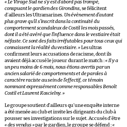
« Le Virage Sud ne s’y est d’abord pas trompé,
conspuant le gardien des Girondins
, se félicitent
d’ailleurs les Ultramarines.
Un évènement d’autant
plus grave qu’il s’inscrit dans la continuité du
comportement scandaleux de Costil les mois passés,
dont il a été avéré que l’influence dans le vestiaire était
néfaste. Ce sont des faits irréfutables pour tous ceux qui
connaissent la réalité du vestiaire. »
Les ultras
confirment leurs accusations de racisme, dont ils
avaient déjà accusé le joueur durant le match :
« Il y a
un peu moins de 6 mois, nous étions avertis par un
ancien salarié de comportements et de paroles à
caractère raciste au sein de l’effectif, ce témoin
nommant expressément comme responsables Benoît
Costil et Laurent Koscielny. »
Le groupe soutient d’ailleurs qu’une enquête interne
a été menée au club et invite les dirigeants du club à
pousser ses investigations sur le sujet. Accusés d’être
« des vendus »
par le gardien, le groupe se défend :
«