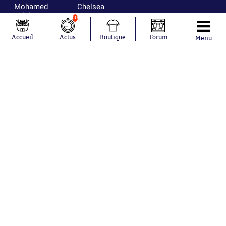
Mohamed
Chelsea
Salah
Paris Saint-
10
Mykhailo
Germain
Mudryk
Bordeaux
Accueil
Actus
Boutique
Forum
Menu
Neymar
Olympique
Khalis Merah
lyonnais
Loïs Openda
FIFA
Moussa
Real Madrid
Niakhaté
RC Strasbourg
Nicolás
AC Milan
Tagliafico
France
Pavel Šulc
RC Lens
Josh Maja
Gauthier Hein