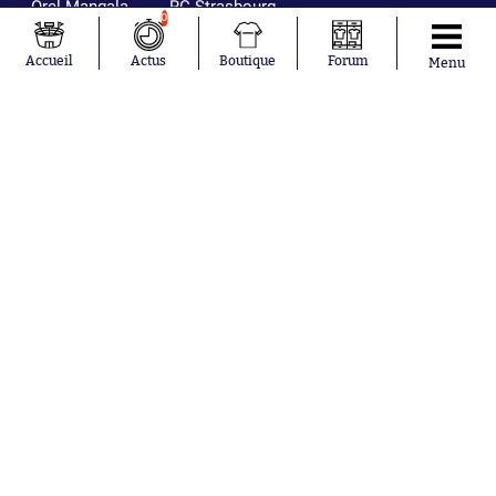
Orel Mangala
RC Strasbourg
0
Rio Mavuba
Trabzonspor
Accueil
Actus
Boutique
Forum
Menu