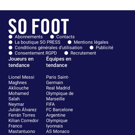
Abonnements
Contacts
La boutique SO PRESS
Mentions légales
Conditions générales d'utilisation
Publicité
Consentement RGPD
Recrutement
Joueurs en
Équipes en
tendance
tendance
Lionel Messi
Paris Saint-
Maghnes
Germain
Akliouche
Real Madrid
Mohamed
Olympique de
Salah
Marseille
Neymar
FIFA
Julián Álvarez
FC Barcelone
Ferrán Torres
Argentine
Kilian Corredor
Olympique
Franco
lyonnais
Mastantuono
AS Monaco