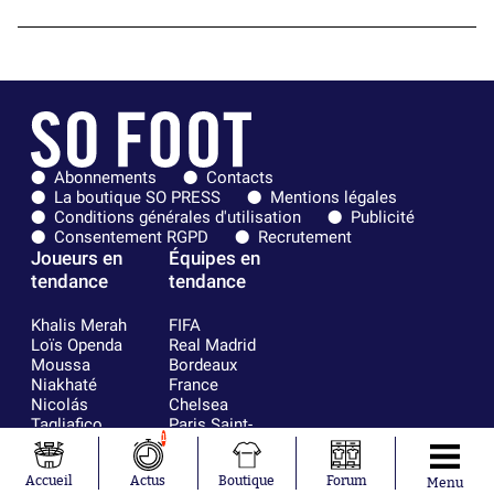
Abonnements
Contacts
La boutique SO PRESS
Mentions légales
Conditions générales d'utilisation
Publicité
Consentement RGPD
Recrutement
Joueurs en
Équipes en
tendance
tendance
Khalis Merah
FIFA
Loïs Openda
Real Madrid
Moussa
Bordeaux
Niakhaté
France
Nicolás
Chelsea
Tagliafico
Paris Saint-
1
Pavel Šulc
Germain
Gauthier Hein
Olympique
Accueil
Actus
Boutique
Forum
Lionel Messi
lyonnais
Menu