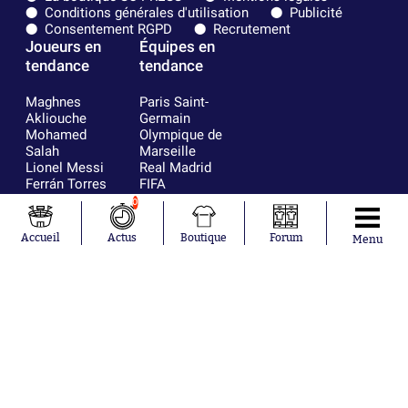
Conditions générales d'utilisation
Publicité
Consentement RGPD
Recrutement
Joueurs en
Équipes en
tendance
tendance
Maghnes
Paris Saint-
Akliouche
Germain
Mohamed
Olympique de
Salah
Marseille
Lionel Messi
Real Madrid
Ferrán Torres
FIFA
Kilian Corredor
Olympique
0
Franco
lyonnais
Mastantuono
AS Monaco
Accueil
Actus
Boutique
Forum
Menu
Orel Mangala
FC Barcelone
Rio Mavuba
Argentine
Rodri
RC Strasbourg
Mika Godts
Trabzonspor