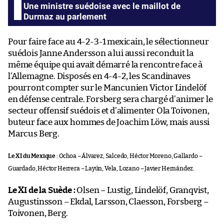
Une ministre suédoise avec le maillot de
Durmaz au parlement
Pour faire face au 4-2-3-1 mexicain, le sélectionneur
suédois Janne Andersson a lui aussi reconduit la
même équipe qui avait démarré la rencontre face à
l’Allemagne. Disposés en 4-4-2, les Scandinaves
pourront compter sur le Mancunien Victor Lindelöf
en défense centrale. Forsberg sera chargé d’animer le
secteur offensif suédois et d’alimenter Ola Toivonen,
buteur face aux hommes de Joachim Löw, mais aussi
Marcus Berg.
Le XI du Mexique :
Ochoa – Álvarez, Salcedo, Héctor Moreno, Gallardo –
Guardado, Héctor Herrera – Layún, Vela, Lozano – Javier Hernández.
Le XI de la Suède :
Olsen – Lustig, Lindelöf, Granqvist,
Augustinsson – Ekdal, Larsson, Claesson, Forsberg –
Toivonen, Berg.