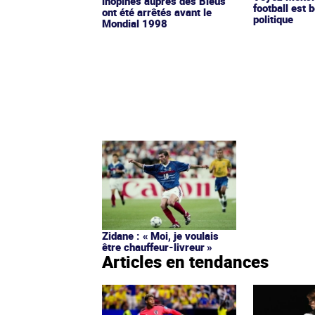
inopinés auprès des Bleus
football est b
ont été arrêtés avant le
politique
Mondial 1998
Zidane : « Moi, je voulais
être chauffeur-livreur »
Articles en tendances