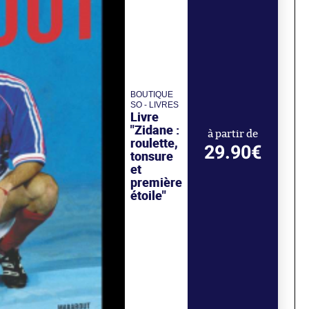
BOUTIQUE
SO - LIVRES
Livre
"Zidane :
à partir de
roulette,
29.90€
tonsure
et
première
étoile"