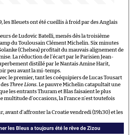
 les Bleuets ont été cueillis à froid par des Anglais
urs de Ludovic Batelli, menés dès la troisième
n camp du Toulousain Clément Michelin. Six minutes
 Solanke (Chelsea) profitait du mauvais alignement de
ise. La réduction de l’écart par le Parisien Jean-
perbement distillé par le Nantais Amine Harit,
oir peu avant la mi-temps.
avec le premier, tant les coéquipiers de Lucas Tousart
s des
Three Lions
. Le pauvre Michelin catapultait une
 que les entrants Thuram et Blas faisaient le plus
e multitude d’occasions, la France n’est toutefois
ur, avant d’affronter la Croatie vendredi (19h30) et les
er les Bleus a toujours été le rêve de Zizou