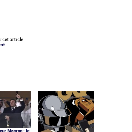
cet article.
ant
.
ur Macron : le