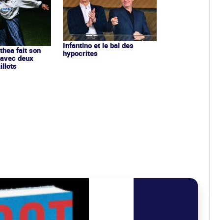
Infantino et le bal des
ithea fait son
hypocrites
 avec deux
llots