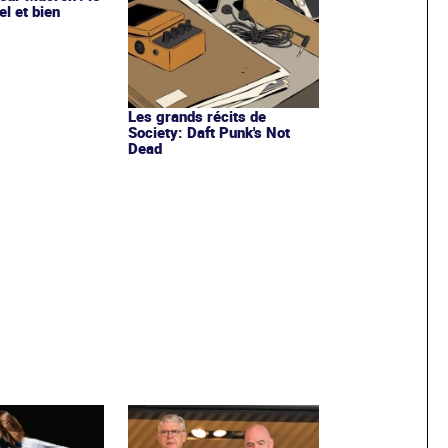
el et bien
Les grands récits de
Society: Daft Punk's Not
Dead